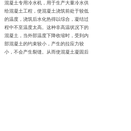
混凝土专用冷水机，用于生产大量冷水供
给混凝土工程，使混凝土浇筑前处于较低
的温度，浇筑后水化热得以综合，凝结过
程中不至温度太高。这种非高温状况下的
混凝土，当外部温度下降收缩时，受到内
部混凝土的约束较小，产生的拉应力较
小，不会产生裂缝。从而使混凝土凝固后
的质量保持良好，混凝土工程满足使用要
求。
前一个：
无
ꄴ
后一个：
无
ꄲ
地址：北京市北京经济技术开发区文化园西路6号林肯
公园B区1号1003