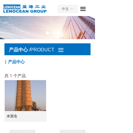
끀
中文
ꀅ
产品中心
/PRODUCT
끀
| 产品中心
共
1
个产品
水泥仓